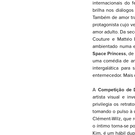
internacionais do 
brilha nos diálogos
Também de amor tr
protagonista cujo v
amor adulto. Da se
Couture e Mattéo 
ambientado numa es
Space Princess
, d
uma comédia de ani
intergalática par
enternecedor. Mais 
A
Competição
de
artista visual e i
privilegia os retr
tomando o pulso à d
Clément-Wilz, que r
o íntimo torna-se po
Kim, é um hábil dup