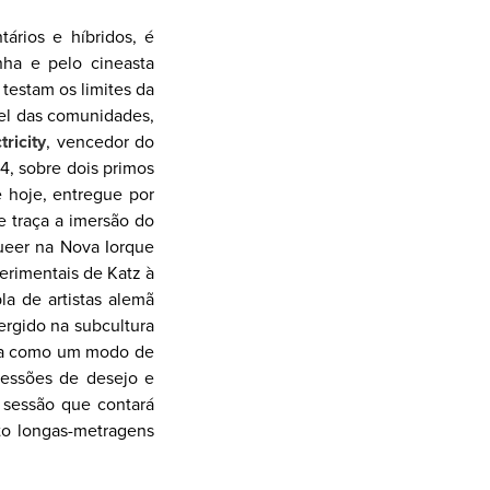
ários e híbridos, é
nha e pelo cineasta
testam os limites da
pel das comunidades,
tricity
, vencedor do
4, sobre dois primos
e hoje, entregue por
e traça a imersão do
queer na Nova Iorque
erimentais de Katz à
la de artistas alemã
rgido na subcultura
eia como um modo de
ressões de desejo e
sessão que contará
to longas-metragens