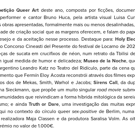
etição Queer Art
deste ano, composta por ficções, document
, performer e cantor Bruno Huca, pela artista visual Luisa Cu
 obras apresentadas, formalmente mais ou menos desalinhadas, 
dade de criação social que as margens oferecem, e falam do pa
desejo e da aceitação nesse processo. Destaque para:
Holy Elec
 Concorso Cineasti del Presente do festival de Locarno de 202
as de sucata em crucifixos de néon, num retrato da Tbilisi d
om igual medida de humor e delicadeza;
Museo de la Noche
, qu
r argentino Leandro Katz no Teatro del Ridículo, parte da cena 
ento que Fermín Eloy Acosta reconstrói através dos filmes exp
os dos de Mekas, Smith, Warhol e Jacobs;
Sirens Call
, da dup
ina Sieckmann, que propõe um muito singular
road movie
subme
munidades que reivindicam a forma híbrida mitológica da ser
ismo; e ainda
Truth or Dare
, uma investigação das muitas exp
aqui no contexto do círculo queer
sex-positive
de Berlim, numa 
realizadora Maja Classen e da produtora Saralisa Volm. As oi
émio no valor de 1.000€.