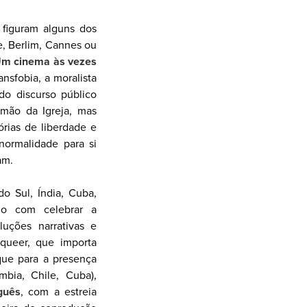
 figuram alguns dos
e, Berlim, Cannes ou
m cinema às vezes
ansfobia, a moralista
do discurso público
 mão da Igreja, mas
rias de liberdade e
normalidade para si
am.
o Sul, Índia, Cuba,
do com celebrar a
uções narrativas e
 queer, que importa
que para a presença
mbia, Chile, Cuba),
guês
, com a estreia