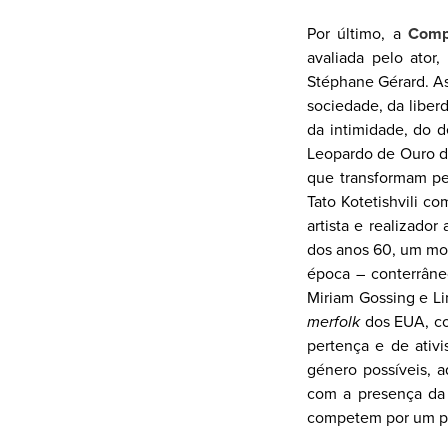
Por último, a
Comp
avaliada pelo ator
Stéphane Gérard. As
sociedade, da liber
da intimidade, do 
Leopardo de Ouro do
que transformam peç
Tato Kotetishvili c
artista e realizado
dos anos 60, um mom
época – conterrâne
Miriam Gossing e L
merfolk
dos EUA, co
pertença e de ativ
género possíveis, 
com a presença da 
competem por um pr