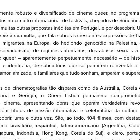
mente robusto e diversificado de cinema queer, no programa
ados no circuito internacional de festivais, chegados de Sundanc
uitas outras propostas inéditas em Portugal, e por descobrir.
U
 vê à sua volta
, que fala sobre as crescentes expressões de tr
 migrantes na Europa, do hediondo genocídio na Palestina, 
ervadorismo, de regimes autoritários, dos abusos sexuais à
 queer – aparentemente perpetuamente necessário – de histó
l e identitária, de subculturas que se permitem reinventar a 
amor, amizade, e familiares que tudo sonham, amparam e super
s de cinematografias tão díspares como da Austrália, Coreia d
lestina e Geórgia, o Queer Lisboa permanece comprometi
te cinema, apresentando obras que operam verdadeiras revol
bém títulos de missão informativa e celebratória da cultura
cobrir, uma e outra vez. São, ao todo,
104 filmes
, com desta
nema
brasileiro
,
espanhol
,
latino-americano
(Argentina, Colô
gapura, Indonésia, Hong Kong, Coreia do Sul), e claro,
portu