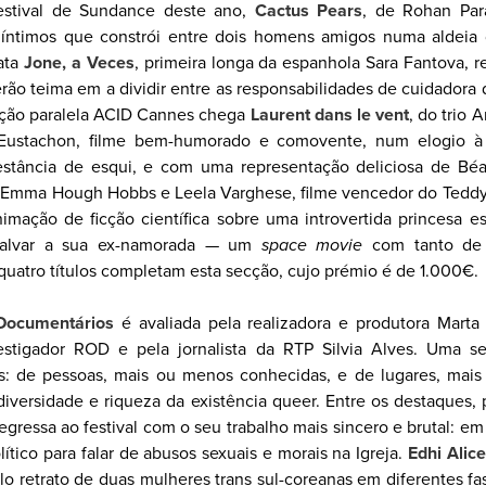
festival de Sundance deste ano,
Cactus Pears
, de Rohan Pa
 íntimos que constrói entre dois homens amigos numa aldeia d
ata
Jone, a Veces
, primeira longa da espanhola Sara Fantova, 
erão teima em a dividir entre as responsabilidades de cuidadora 
cção paralela ACID Cannes chega
Laurent dans le vent
, do trio 
Eustachon, filme bem-humorado e comovente, num elogio à i
tância de esqui, e com uma representação deliciosa de Béat
e Emma Hough Hobbs e Leela Varghese, filme vencedor do Teddy
mação de ficção científica sobre uma introvertida princesa e
a salvar a sua ex-namorada — um
space movie
com tanto de 
quatro títulos completam esta secção, cujo prémio é de 1.000€.
Documentários
é avaliada pela realizadora e produtora Marta 
nvestigador ROD e pela jornalista da RTP Silvia Alves. Uma 
atos: de pessoas, mais ou menos conhecidas, e de lugares, mai
iversidade e riqueza da existência queer. Entre os destaques
egressa ao festival com o seu trabalho mais sincero e brutal: e
lítico para falar de abusos sexuais e morais na Igreja.
Edhi Alice
lo retrato de duas mulheres trans sul-coreanas em diferentes fa