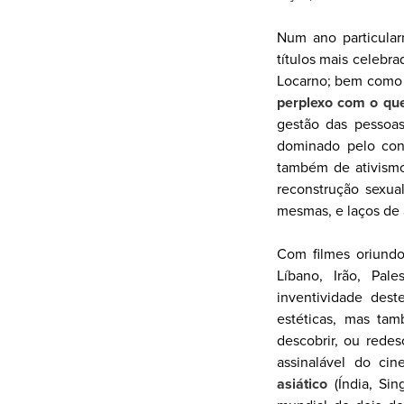
Num ano particular
títulos mais celebr
Locarno; bem como m
perplexo com o que
gestão das pessoas
dominado pelo cons
também de ativismo
reconstrução sexua
mesmas, e laços de 
Com filmes oriundo
Líbano, Irão, Pa
inventividade des
estéticas, mas tam
descobrir, ou redes
assinalável do ci
asiático
(Índia, Sin