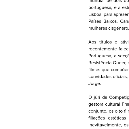
mundial de dois do
portuguesa, e a es
Lisboa, para apresent
Países Baixos, Ca
mulheres cisgénero,
Aos títulos e ati
recentemente falec
Portuguesa, a secç
Resistência Queer, 
filmes que compõem 
convidades oficiais
Jorge.
O júri da
Competi
gestora cultural Fr
conjunto, os oito f
filiações estétic
inevitavelmente, os