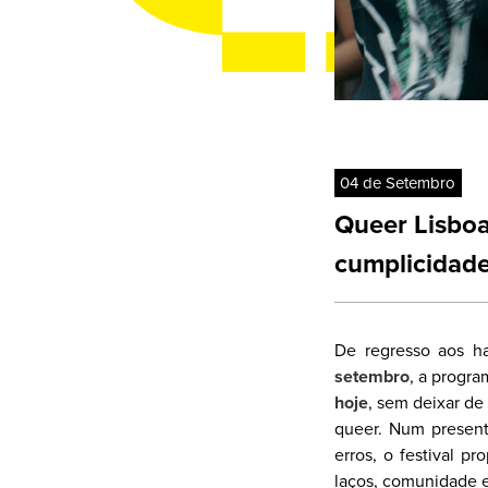
04 de Setembro
Queer Lisboa
cumplicidad
De regresso aos h
setembro
, a progr
hoje
, sem deixar de
queer. Num present
erros, o festival p
laços, comunidade e