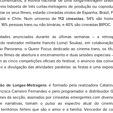
cumentários, a estreia nacional de uma longa-metragem brasi
treia lisboeta de três curtas-metragens de produção ou coprod
ar os seus filmes, estarão cineastas vindos de Espanha, Brasil, Fr
nadá e Chile. Num universo de
112 cineastas
, 54% são home
 16% pessoas trans ou não binárias, e 40% são cineastas BIPOC.
vidades anunciados durante as últimas semanas – a retros
ido realizador militante francês Lionel Soukaz, em colaboraç
ão Panorama, o Queer Focus dedicado ao cinema trans, os tít
os filmes de abertura e encerramento e duas sessões especiais 
as cinco competições oficiais do festival, o anúncio das conv
, e a divulgação das atividades paralelas: as festas e uma exp
ção de Longas-Metragens
é formado pela realizadora Catarin
ancisca Carneiro Fernandes e pelo programador e distribuidor
ilmes da secção, assinados por cineastas emergentes com diverso
as e narrativas, tomam o pulso ao espectro atual do cinem
 territórios férteis que são o amor e a família. Vencedor da 