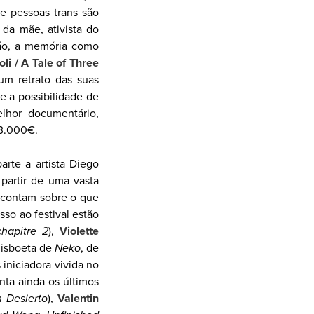
e pessoas trans são
 da mãe, ativista do
ção, a memória como
oli / A Tale of Three
 um retrato das suas
e a possibilidade de
lhor documentário,
e 3.000€.
arte a artista Diego
 partir de uma vasta
s contam sobre o que
sso ao festival estão
hapitre 2
),
Violette
 lisboeta de
Neko
, de
iniciadora vivida no
ta ainda os últimos
 Desierto
),
Valentin