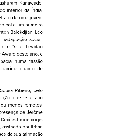
rashuram Kanawade,
o interior da Índia.
retrato de uma jovem
do pai e um primeiro
Anton Balekdjian, Léo
nadaptação social,
rice Dalle.
Lesbian
 Award deste ano, é
spacial numa missão
paródia quanto de
Sousa Ribeiro, pelo
secção que este ano
s ou menos remotos,
, presença de Jérôme
m
Ceci est mon corps
, assinado por Ilrhan
ses da sua afirmação