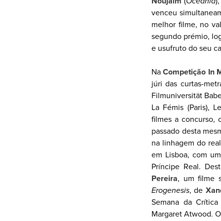
Noujaïm
(
Oceania
)
venceu simultaneam
melhor filme, no v
segundo prémio, log
e usufruto do seu c
Na
Competição In M
júri das curtas-met
Filmuniversität Bab
La Fémis (Paris), L
filmes a concurso,
passado desta mesm
na linhagem do real
em Lisboa, com um 
Príncipe Real. De
Pereira
, um filme 
Erogenesis
, de
Xan
Semana da Crítica
Margaret Atwood. O 