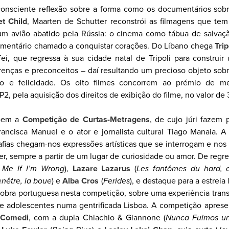
onsciente reflexão sobre a forma como os documentários sobr
t Child
, Maarten de Schutter reconstrói as filmagens que tem
num avião abatido pela Rússia: o cinema como tábua de salva
mentário chamado a conquistar corações. Do Líbano chega
Trip
ei, que regressa à sua cidade natal de Tripoli para construir
renças e preconceitos – daí resultando um precioso objeto sobr
sso e felicidade. Os oito filmes concorrem ao prémio de me
2, pela aquisição dos direitos de exibição do filme, no valor d
põem a
Competição de Curtas-Metragens
, de cujo júri fazem p
rancisca Manuel e o ator e jornalista cultural Tiago Manaia. A
fias chegam-nos expressões artísticas que se interrogam e no
er, sempre a partir de um lugar de curiosidade ou amor. De regre
 Me If I’m Wrong
),
Lazare Lazarus
(
Les fantômes du hard, c
nêtre, la boue
) e
Alba Cros
(
Ferides
), e destaque para a estreia
 obra portuguesa nesta competição, sobre uma experiência trans 
e adolescentes numa gentrificada Lisboa. A competição apresen
 Comedi
, com a dupla Chiachio & Giannone (
Nunca Fuimos un