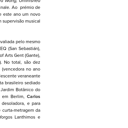
yd Wong, Unfinished
inale. Ao prémio de
se este ano um novo
m supervisão musical
 avaliada pelo mesmo
ZEQ (San Sebastián),
f Arts Gent (Gante),
). No total, são dez
(vencedora no ano
lescente veraneante
ta brasileiro sediado
 Jardim Botânico do
te em Berlim,
Carlos
 desoladora, e para
e curta-metragem da
Yorgos Lanthimos e