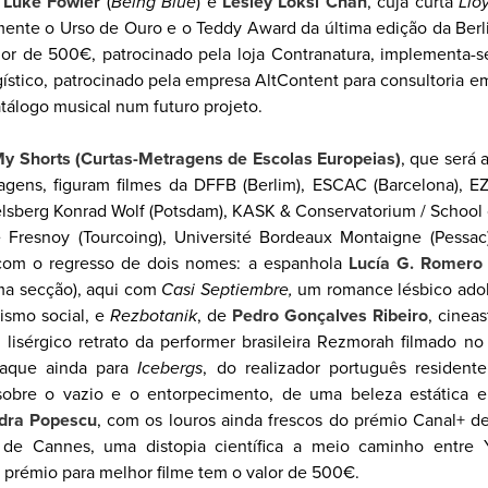
,
Luke Fowler
(
Being Blue
) e
Lesley Loksi Chan
, cuja curta
Llo
ente o Urso de Ouro e o Teddy Award da última edição da Berl
alor de 500€, patrocinado pela loja Contranatura, implementa-
ístico, patrocinado pela empresa AltContent para consultoria e
atálogo musical num futuro projeto.
y Shorts (Curtas-Metragens de Escolas Europeias)
, que será
ragens, figuram filmes da DFFB (Berlim), ESCAC (Barcelona), E
elsberg Konrad Wolf (Potsdam), KASK & Conservatorium / School o
e Fresnoy (Tourcoing), Université Bordeaux Montaigne (Pessac
 com o regresso de dois nomes: a espanhola
Lucía G. Romero
a secção), aqui com
Casi Septiembre
,
um romance lésbico ado
ismo social, e
Rezbotanik
, de
Pedro Gonçalves Ribeiro
, cineas
lisérgico retrato da performer brasileira Rezmorah filmado no
staque ainda para
Icebergs
, do realizador português residen
sobre o vazio e o entorpecimento, de uma beleza estática e
dra Popescu
, com os louros ainda frescos do prémio Canal+ d
 de Cannes, uma distopia científica a meio caminho entre 
prémio para melhor filme tem o valor de 500€.