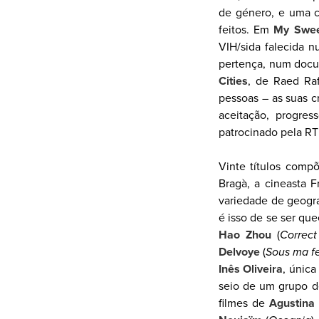
de género, e uma c
feitos. Em
My Swee
VIH/sida falecida 
pertença, num docu
Cities
, de Raed Raf
pessoas – as suas c
aceitação, progre
patrocinado pela RTP
Vinte títulos com
Bragà, a cineasta F
variedade de geogra
é isso de se ser que
Hao Zhou
(
Correct
Delvoye
(
Sous ma fe
Inês Oliveira
, única
seio de um grupo d
filmes de
Agustina