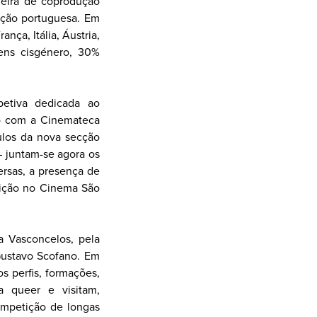
leira de coprodução
ução portuguesa. Em
ança, Itália, Áustria,
ns cisgénero, 30%
petiva dedicada ao
ão com a Cinemateca
ulos da nova secção
– juntam-se agora os
ersas, a presença de
osição no Cinema São
a Vasconcelos, pela
 Gustavo Scofano. Em
s perfis, formações,
a queer e visitam,
competição de longas