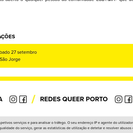
AÇÕES
sábado 27 setembro
São Jorge
/
A
REDES QUEER PORTO
respetivos serviços e para analisar o tráfego. O seu endereço IP e agente do utiliz
Política
alidade do serviço, gerar as estatísticas de utilização e detetar e resolver abusos