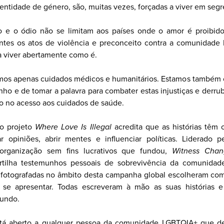
entidade de género, são, muitas vezes, forçadas a viver em segr
o e o ódio não se limitam aos países onde o amor é proibido
ntes os atos de violência e preconceito contra a comunidade
 viver abertamente como é.
mos apenas cuidados médicos e humanitários. Estamos també
ho e de tomar a palavra para combater estas injustiças e derruba
o no acesso aos cuidados de saúde.
do projeto
Where Love Is Illegal
acredita que as histórias têm
ar opiniões, abrir mentes e influenciar políticas. Liderado p
rganização sem fins lucrativos que fundou,
Witness Chan
rtilha testemunhos pessoais de sobrevivência da comunidad
fotografadas no âmbito desta campanha global escolheram com
se apresentar. Todas escreveram à mão as suas histórias e
mundo.
stá aberto a qualquer pessoa da comunidade LGBTQIA+ que des