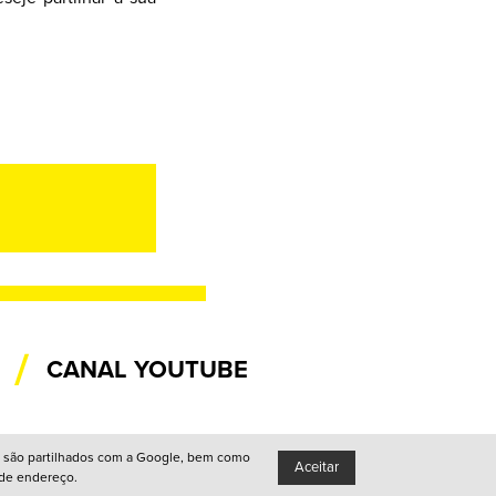
/
CANAL YOUTUBE
ador são partilhados com a Google, bem como
Aceitar
 de Privacidade
Copyright: Associação Cultural Janela Indiscreta
 de endereço.