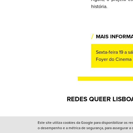
história.
/
MAIS INFORM
Sexta-feira 19 a 
Foyer do Cinema 
REDES QUEER LISBO
Este site utiliza cookies da Google para disponibilizar os 
/
Design:
João Pascoal Studio
Development:
After You
o desempenho e a métrica de segurança, para assegurar a qu