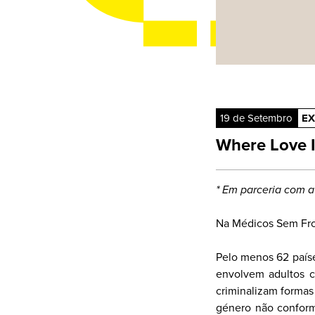
19 de Setembro
EX
Where Love Is
* Em parceria com a
Na Médicos Sem Fron
Pelo menos 62 país
envolvem adultos 
criminalizam formas
género não conform