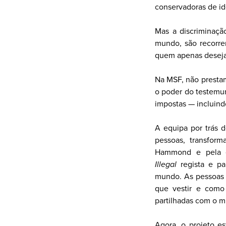
conservadoras de id
Mas a discriminaçã
mundo, são recorre
quem apenas deseja
Na MSF, não presta
o poder do testemun
impostas — incluind
A equipa por trás 
pessoas, transform
Hammond e pela o
Illegal
regista e pa
mundo. As pessoas 
que vestir e como 
partilhadas com o 
Agora, o projeto e