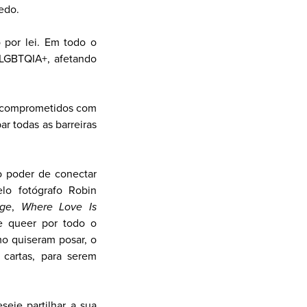
edo.
 por lei. Em todo o
 LGBTQIA+, afetando
m comprometidos com
r todas as barreiras
 o poder de conectar
elo fotógrafo Robin
ge
,
Where Love Is
e queer por todo o
o quiseram posar, o
 cartas, para serem
eje partilhar a sua