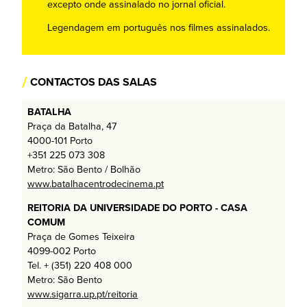
excepto onde assinalado no jornal oficial.
Legendagem em português nos filmes assinalados.
/
CONTACTOS DAS SALAS
BATALHA
Praça da Batalha, 47
4000-101 Porto
+351 225 073 308
Metro: São Bento / Bolhão
www.batalhacentrodecinema.pt
REITORIA DA UNIVERSIDADE DO PORTO - CASA
COMUM
Praça de Gomes Teixeira
4099-002 Porto
Tel. + (351) 220 408 000
Metro: São Bento
www.sigarra.up.pt/reitoria